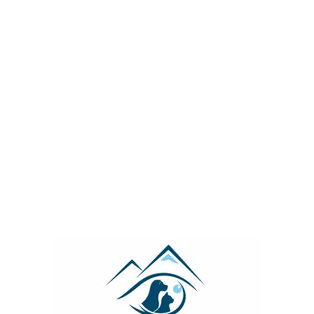
Bravecto est-il dangereux ?
/
/
23 juin 2020
dans
Conseils Chiens
par
Dr Bertrand Michaud
es témoignages sur les réseaux sociaux et des pé
es antiparasitaires par voie orale pour chiens et 
ur rien ne prouve que ces anti-parasitaires puissent
recte de nos animaux de compagnie.