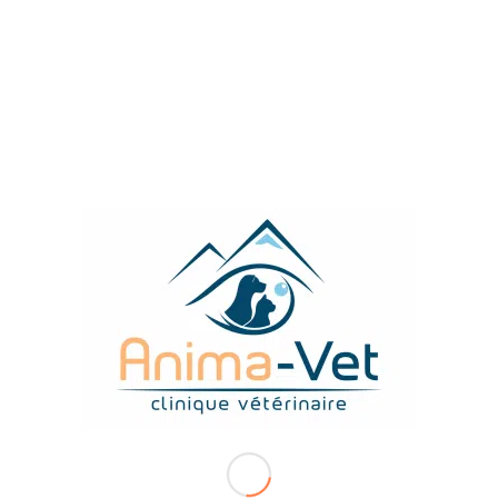
Comment mettre son
chat dans sa caisse
de
transport
/
/
14 mars 2022
dans
Conseils
,
Conseils Chats
par
Dr
Bertrand Michaud
Lire la suite
LES DERNIERS ARTICLES