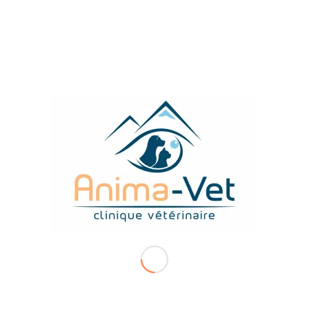
TIERS OU UN TERRITOIRE
D’OUTRE-MER
Avec un carnivore domestique : se renseigner
auprès de l’ambassade du pays de destination
(quarantaine, vaccination, test sérologique,
formulaire de certificat sanitaire,…), ou pour
l’importation au
service d’Inspection vétérinaire et
phytosanitaire aux frontières
(SIEVP), ou pour
l’exportation au
Bureau de l’exportation vers les
pays tiers
(BEPT).
RENTRER EN UE (OU EN
FRANCE) DEPUIS UN PAYS
TIERS
L’importation de chien de 1ère catégorie est
interdite.