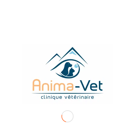
Notamment lorsqu’un problème est à l’origine d’une 
Que choisir ?
Il existe de
nombreuses assurances santé
pour votr
nombreux niveaux de cotisations, pouvant correspondr
Vous pouvez cliquer sur les images ci-contre pour sui