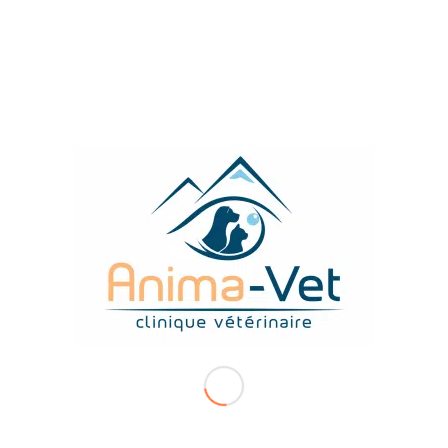
Comment donner un
comprimé
à son animal
Appliquer une
pommade
dans l’oeil de mon animal
Appliquez un
collyre
dans l’oeil de votre animal
TROUVEZ-NOUS FACILEMENT