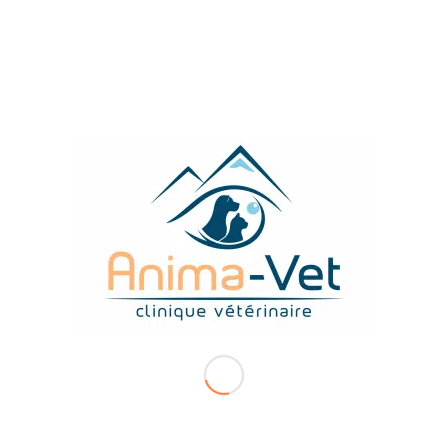
Comment donner un
comprimé
à son animal
Appliquer une
pommade
dans l’oeil de mon animal
Appliquez un
collyre
dans l’oeil de votre animal
TROUVEZ-NOUS FACILEMENT