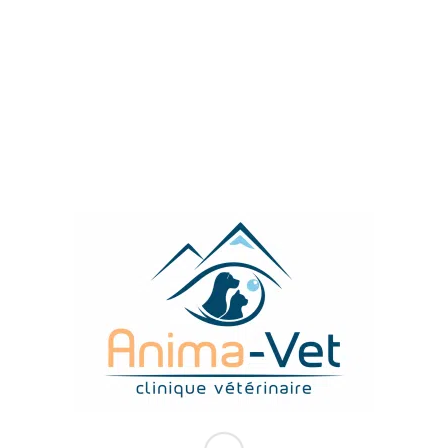
opriétaires se questionnent aujourd’hui sur l’
Consécutivement à cette prise de conscience, dif
 vu le jour, dynamisés par leur médiatisation. En
e la santé animale, nous vous proposons une synt
imentation
TROUVEZ-NOUS FACILEMENT