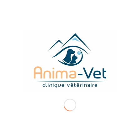
Appliquez un
collyre
dans l’oeil de votre animal
TROUVEZ-NOUS FACILEMENT
MEMBRE DU RÉSEAU SYMBIAVET