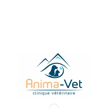
LES DERNIERS ARTICLES
Comment faciliter le transport de votre chat
Comment retirer une tique sur son animal
Comment donner un
comprimé
à son animal
Appliquer une
pommade
dans l’oeil de mon animal
Appliquez un
collyre
dans l’oeil de votre animal
TROUVEZ-NOUS FACILEMENT